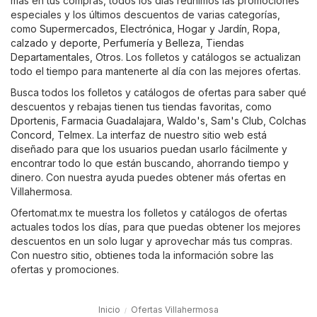
más en tus compras, todos los días reunimos las promociones
especiales y los últimos descuentos de varias categorías,
como
Supermercados
,
Electrónica
,
Hogar y Jardín
,
Ropa,
calzado y deporte
,
Perfumería y Belleza
,
Tiendas
Departamentales
,
Otros
. Los folletos y catálogos se actualizan
todo el tiempo para mantenerte al día con las mejores ofertas.
Busca todos los folletos y catálogos de ofertas para saber qué
descuentos y rebajas tienen tus tiendas favoritas, como
Dportenis
,
Farmacia Guadalajara
,
Waldo's
,
Sam's Club
,
Colchas
Concord
,
Telmex
. La interfaz de nuestro sitio web está
diseñado para que los usuarios puedan usarlo fácilmente y
encontrar todo lo que están buscando, ahorrando tiempo y
dinero. Con nuestra ayuda puedes obtener más ofertas en
Villahermosa.
Ofertomat.mx te muestra los folletos y catálogos de ofertas
actuales todos los días, para que puedas obtener los mejores
descuentos en un solo lugar y aprovechar más tus compras.
Con nuestro sitio, obtienes toda la información sobre las
ofertas y promociones.
Inicio
Ofertas Villahermosa