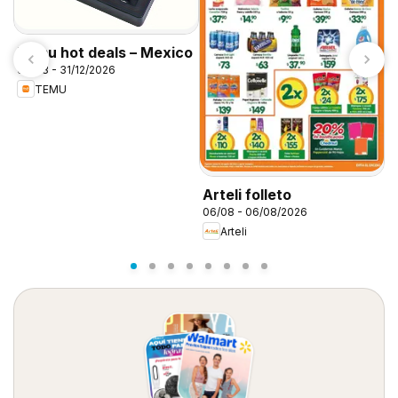
Temu hot deals – Mexico
06/08 - 31/12/2026
TEMU
S
0
Arteli folleto
06/08 - 06/08/2026
Arteli