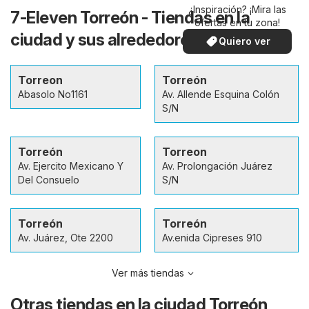
¿Inspiración? ¡Mira las
7-Eleven Torreón - Tiendas en la
ofertas en tu zona!
ciudad y sus alrededores
Quiero ver
Torreon
Torreón
Abasolo No1161
Av. Allende Esquina Colón
S/N
Torreón
Torreon
Av. Ejercito Mexicano Y
Av. Prolongación Juárez
Del Consuelo
S/N
Torreón
Torreón
Av. Juárez, Ote 2200
Av.enida Cipreses 910
Ver más tiendas
Otras tiendas en la ciudad Torreón