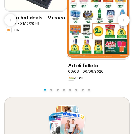
Temu hot deals – Mexico
06/08 - 31/12/2026
TEMU
S
0
Arteli folleto
06/08 - 06/08/2026
Arteli