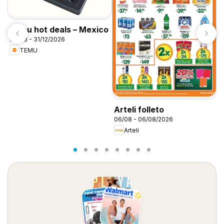
Temu hot deals – Mexico
06/08 - 31/12/2026
TEMU
S
0
Arteli folleto
06/08 - 06/08/2026
Arteli