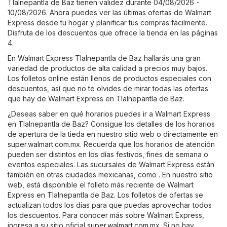
Tlalnepantla de Baz tienen validez durante 04/08/2026 -
10/08/2026. Ahora puedes ver las últimas ofertas de Walmart
Express desde tu hogar y planificar tus compras fácilmente.
Disfruta de los descuentos que ofrece la tienda en las páginas
4.
En Walmart Express Tlalnepantla de Baz hallarás una gran
variedad de productos de alta calidad a precios muy bajos.
Los folletos online están llenos de productos especiales con
descuentos, así que no te olvides de mirar todas las ofertas
que hay de Walmart Express en Tlalnepantla de Baz.
¿Deseas saber en qué horarios puedes ir a Walmart Express
en Tlalnepantla de Baz? Consigue los detalles de los horarios
de apertura de la tieda en nuestro sitio web o directamente en
super.walmart.com.mx
. Recuerda que los horarios de atención
pueden ser distintos en los días festivos, fines de semana o
eventos especiales. Las sucursales de Walmart Express están
también en otras ciudades mexicanas, como . En nuestro sitio
web, está disponible el folleto más reciente de Walmart
Express en Tlalnepantla de Baz. Los folletos de ofertas se
actualizan todos los días para que puedas aprovechar todos
los descuentos. Para conocer más sobre Walmart Express,
ingresa a su sitio oficial
super.walmart.com.mx
. Si no hay