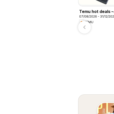
H-E-B
Target
Temu hot deals –
07/08/2026 - 31/12/20
Mexico
TEMU