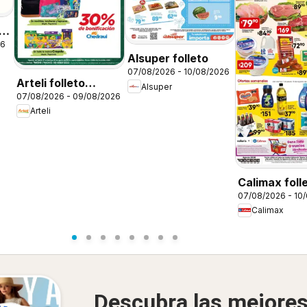
26
Alsuper folleto
07/08/2026 - 10/08/2026
Arteli folleto
Alsuper
07/08/2026 - 09/08/2026
Regreso a clases
Arteli
Calimax foll
07/08/2026 - 10
Calimax
Descubra las mejore