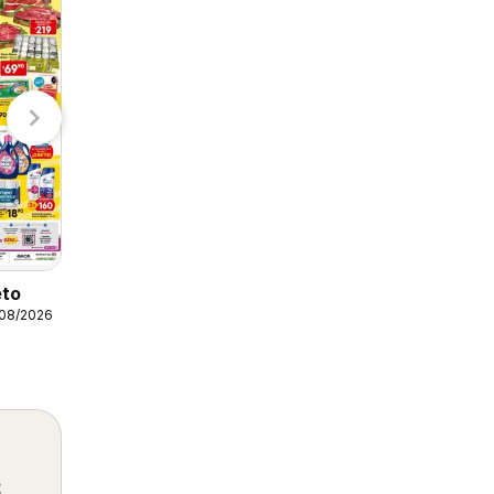
S-Mart
H-E-B
Arteli folleto
07/08/2026 - 09/08/2026
Arteli
eto
/08/2026
s