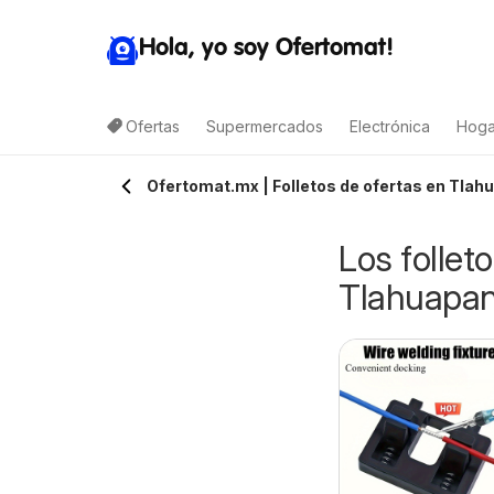
Hola, yo soy Ofertomat!
Ofertas
Supermercados
Electrónica
Hoga
Ofertomat.mx | Folletos de ofertas en Tlah
Los follet
Tlahuapa
-E-B folleto
Target folleto
7/08/2026 - 13/08/2026
09/08/2026 - 15/08/2026