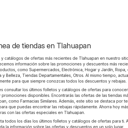
ínea de tiendas en Tlahuapan
s y catálogos de ofertas más recientes de Tlahuapan en nuestro siti
recemos información sobre las promociones y descuentos más reci
roductos, como
Supermercados
,
Electrónica
,
Hogar y Jardín
,
Ropa, 
a y Belleza
,
Tiendas Departamentales
,
Otros
. Al mismo tiempo, actu
emente para que siempre conozcas todos los descuentos y rebajas.
 consultar los últimos folletos y catálogos de ofertas para conocer
promociones disponibles. Encontrarás las ofertas de las tiendas m
apan, como
Farmacias Similares
. Además, este sitio se destaca por t
, para que puedas encontrar las rebajas rápidamente. Ahorra hoy má
ras con las ofertas especiales en Tlahuapan.
 todos los días los últimos folletos y catálogos de ofertas para ti. A
a la información sobre las ofertas y descuentos en un solo lugar.