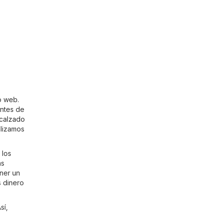
o web.
entes de
calzado
alizamos
 los
ás
ener un
s dinero
sí,