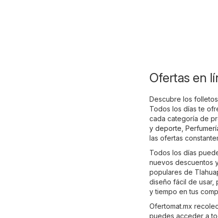
Ofertas en l
Descubre los folleto
Todos los días te of
cada categoría de p
y deporte
,
Perfumerí
las ofertas constant
Todos los días puedes
nuevos descuentos y 
populares de Tlahu
diseño fácil de usar
y tiempo en tus comp
Ofertomat.mx recolecta
puedes acceder a tod