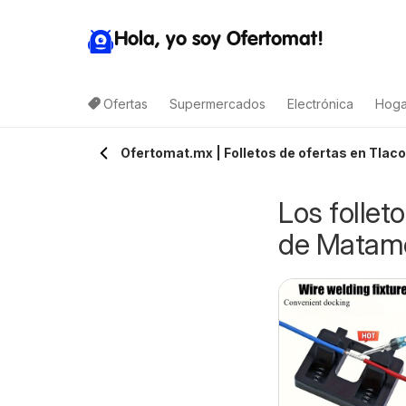
Hola, yo soy Ofertomat!
Ofertas
Supermercados
Electrónica
Hoga
Ofertomat.mx | Folletos de ofertas en Tlac
Los follet
de Matam
rteli folleto
Arteli folleto Valles