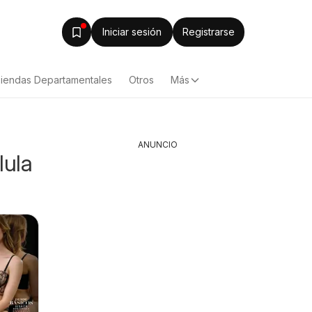
Iniciar sesión
Registrarse
iendas Departamentales
Otros
Más
ANUNCIO
lula
Arteli folleto
Arteli fo