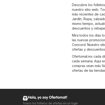
Descubre los folleto
nuestro sitio web. T
más recientes de ca
Jardín
,
Ropa, calzad
mismo tiempo, actual
descuentos y rebajas
Mira todos los días l
las nuevas promocion
Concord
. Nuestro si
ofertas y descuentos
Ofertomat.mx cada día
cada semana. Aquí enc
compras sean más fáci
ofertas de las tienda
Hola, yo soy Ofertomat!
Todos los folletos de ofertas en un lugar