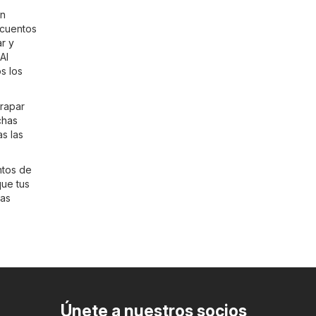
en
scuentos
r y
 Al
s los
trapar
chas
s las
ntos de
que tus
mas
Únete a nuestros socios