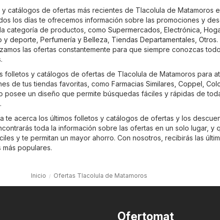
s y catálogos de ofertas más recientes de Tlacolula de Matamoros 
odos los días te ofrecemos información sobre las promociones y de
da categoría de productos, como
Supermercados
,
Electrónica
,
Hoga
o y deporte
,
Perfumería y Belleza
,
Tiendas Departamentales
,
Otros
.
izamos las ofertas constantemente para que siempre conozcas todo
.
os folletos y catálogos de ofertas de Tlacolula de Matamoros para a
es de tus tiendas favoritas, como
Farmacias Similares
,
Coppel
,
Col
tio posee un diseño que permite búsquedas fáciles y rápidas de toda
.
 te acerca los últimos folletos y catálogos de ofertas y los descue
ontrarás toda la información sobre las ofertas en un solo lugar, y 
les y te permitan un mayor ahorro. Con nosotros, recibirás las últi
s más populares.
Inicio
Ofertas Tlacolula de Matamoros
Ofertomat