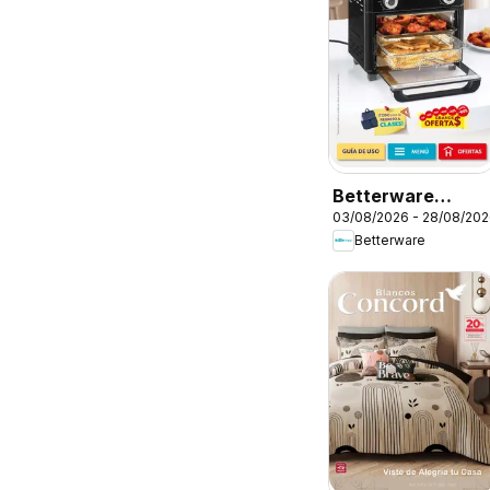
Betterware
03/08/2026 - 28/08/20
campaña 8 2026
Betterware