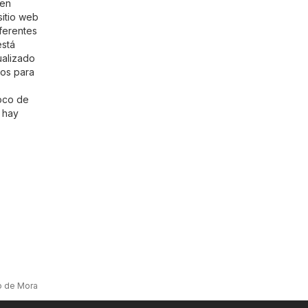
 en
sitio web
ferentes
está
ualizado
tos para
oco de
hay
 de Mora