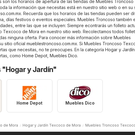
 son los horarios de apertura de las tiendas de Muebles Troncoso
a la información que necesitas está en nuestro sitio web o en su 
oso.com.mx
. Recuerda que los horarios de las tiendas pueden ser di
na, días festivos o eventos especiales. Muebles Troncoso también 
dades, entre las que se incluyen: Siempre econtrarás un folleto act
 Texcoco de Mora en nuestro sitio web. Recolectamos todos folle
erdas ninguna oferta. Para conocer más información sobre Muebles
 sitio oficial
mueblestroncoso.com.mx
. Si Muebles Troncoso Texc
rtas que necesitas, no te preocupes. En la categoría
Hogar y Jardín
ertas, como
Home Depot
,
Muebles Dico
.
 "Hogar y Jardín"
Home Depot
Muebles Dico
o de Mora
Hogar y Jardín Texcoco de Mora
Muebles Troncoso Texcoco