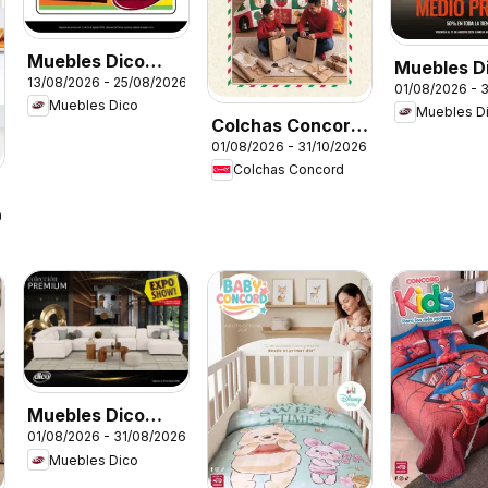
Muebles Dico
Muebles D
13/08/2026 - 25/08/2026
catálogo Expo
01/08/2026 - 
catálogo
Muebles Dico
Show
Muebles D
Colchas Concord
01/08/2026 - 31/10/2026
catálogo
Colchas Concord
Colección
Navideña
26
Muebles Dico
01/08/2026 - 31/08/2026
catálogo
Muebles Dico
Colección