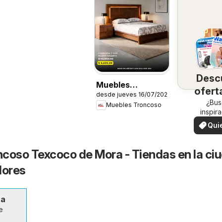
Desc
Muebles
ofert
desde jueves 16/07/2026
Troncoso
su 
¿Bus
Muebles Troncoso
catálogo
inspir
¡Mira
Qui
ofertas
ver
zon
coso Texcoco de Mora - Tiendas en la ci
dores
ra
e