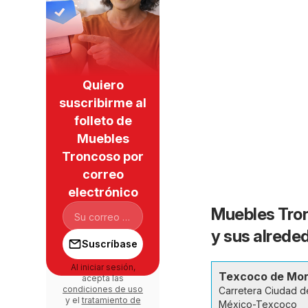
Quiero
suscribirme al
folleto de
Muebles
Troncoso por
correo
electrónico
Muebles Tron
y sus alrede
Suscríbase
Al iniciar sesión,
Texcoco de Mo
acepta las
condiciones de uso
Carretera Ciudad d
y el
tratamiento de
México-Texcoco