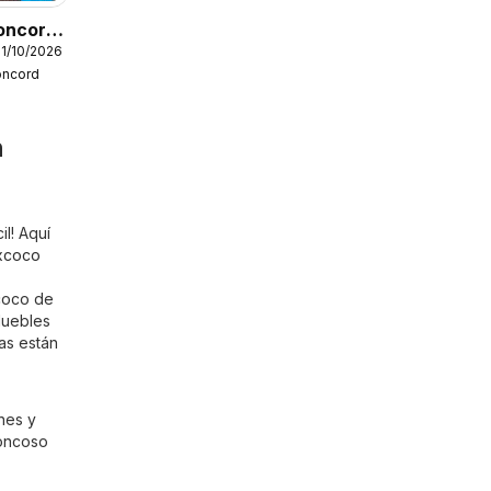
oncord
31/10/2026
oncord
nfantil
n
l! Aquí
xcoco
coco de
Muebles
as están
nes y
roncoso