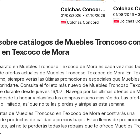
Premium
Colchas C
Colchas Concord
01/08/2026 - 
catálogo
01/08/2026 - 31/10/2026
catálogo
Colchas C
Colchas Concord
Colección I
Colección Bebé
sobre catálogos de Muebles Troncoso co
 en Texcoco de Mora
barato en Muebles Troncoso Texcoco de Mora es cada vez más fáci
s de ofertas actuales de Muebles Troncoso Texcoco de Mora. En
Te
.mx
, siempre verás las últimas promociones especiales que Muebles
brindarte. Consulta el folleto más nuevo de Muebles Troncoso Tex
e durante desde jueves 16/07 . Navega por las últimas ofertas de 
desde tu hogar y planifica tus compras mucho más rápido. Las ofert
o limitado, así que no te las pierdas y atrápalas esta semana.
ofertas de Muebles Troncoso en Texcoco de Mora encontrarás una
 de productos de calidad a precios bajos. Están llenos de promocio
tes, así no te perderás todas las rebajas que te ofrece Muebles T
.