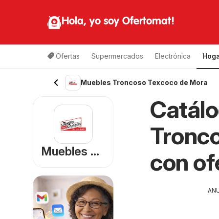
Hola, yo soy Ofertomat!
Ofertas
Supermercados
Electrónica
Hoga
Muebles Troncoso Texcoco de Mora
Catál
Tronco
Muebles Troncoso
con of
AN