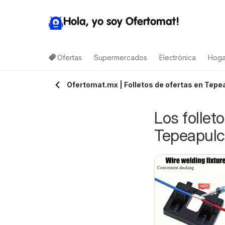
Hola, yo soy Ofertomat!
Ofertas
Supermercados
Electrónica
Hoga
Ofertomat.mx | Folletos de ofertas en Tepe
Los follet
Tepeapul
-Mart folleto
H-E-B folleto
7/08/2026 - 10/08/2026
07/08/2026 - 13/08/2026