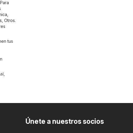
 Para
s
nica
,
s
,
Otros
.
res
nen tus
en
sí,
Únete a nuestros socios