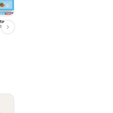
Arteli
S-Mart
eto
/08/2026
Calimax folleto
07/08/2026 - 10/08/2026
Calimax
s