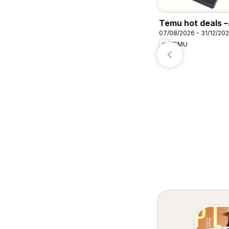
S-Mart
H-E-B
Temu hot deals –
07/08/2026 - 31/12/20
Mexico
TEMU