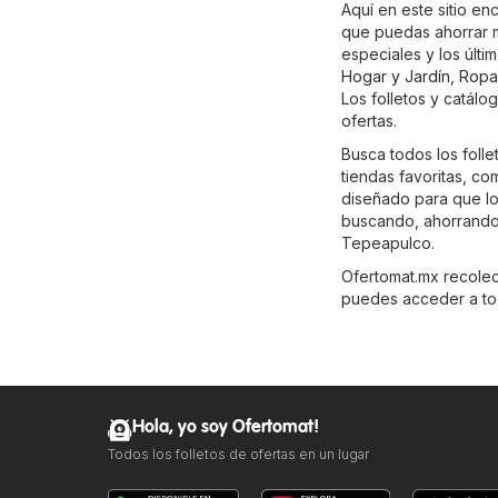
Aquí en este sitio en
que puedas ahorrar m
especiales y los últ
Hogar y Jardín
,
Ropa
Los folletos y catálo
ofertas.
Busca todos los foll
tiendas favoritas, c
diseñado para que lo
buscando, ahorrando
Tepeapulco.
Ofertomat.mx recolecta
puedes acceder a tod
Hola, yo soy Ofertomat!
Todos los folletos de ofertas en un lugar