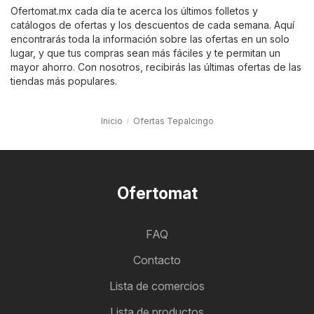
Ofertomat.mx cada día te acerca los últimos folletos y
catálogos de ofertas y los descuentos de cada semana. Aquí
encontrarás toda la información sobre las ofertas en un solo
lugar, y que tus compras sean más fáciles y te permitan un
mayor ahorro. Con nosotros, recibirás las últimas ofertas de las
tiendas más populares.
Inicio
Ofertas Tepalcingo
Ofertomat
FAQ
Contacto
Lista de comercios
Lista de productos