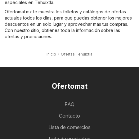
especiales en Tehuixtla.
Ofertomat.mx te muestra los folletos y catálogos de ofertas
actuales todos los días, para que puedas obtener los mejores
descuentos en un solo lugar y aprovechar más tus compras.
Con nuestro sitio, obtienes toda la información sobre las
ofertas y promociones.
Inicio
Ofertas Tehuixtla
Ofertomat
FAQ
Contacto
Lista de comercios
Lista de productos