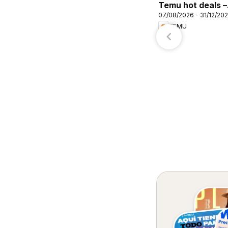
Temu hot deals –
07/08/2026 - 31/12/20
Mexico
TEMU