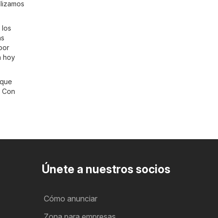
alizamos
 los
ás
por
a hoy
 que
. Con
Únete a nuestros socios
Cómo anunciar
Zona para empresas