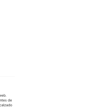
web.
entes de
calzado