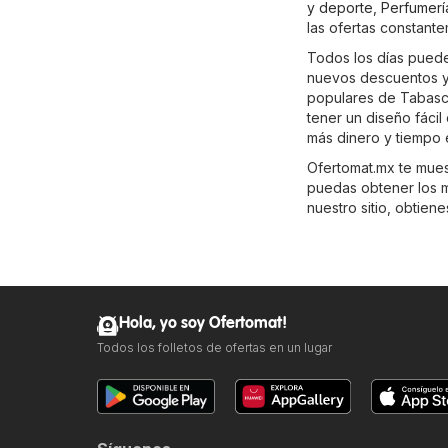
y deporte
,
Perfumerí
las ofertas constant
Todos los días puedes
nuevos descuentos y 
populares de Tabas
tener un diseño fáci
más dinero y tiempo 
Ofertomat.mx te muest
puedas obtener los m
nuestro sitio, obtien
Hola, yo soy Ofertomat!
Todos los folletos de ofertas en un lugar