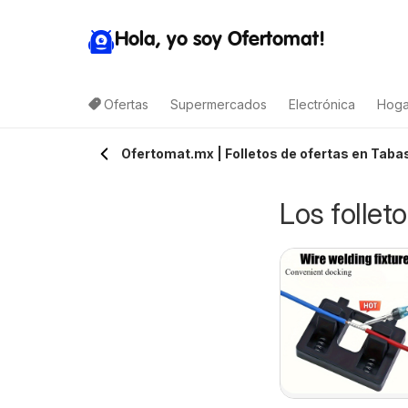
Hola, yo soy Ofertomat!
Ofertas
Supermercados
Electrónica
Hoga
Ofertomat.mx | Folletos de ofertas en Taba
Los follet
arget folleto
Calimax folleto
9/08/2026 - 15/08/2026
07/08/2026 - 10/08/2026
Target
Ensenada
Calimax