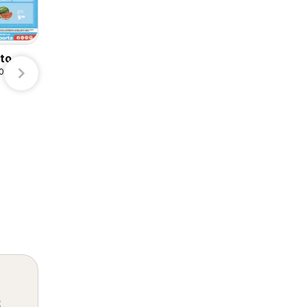
Arteli
S-Mart
eto
/08/2026
Calimax folleto
07/08/2026 - 10/08/2026
Calimax
s