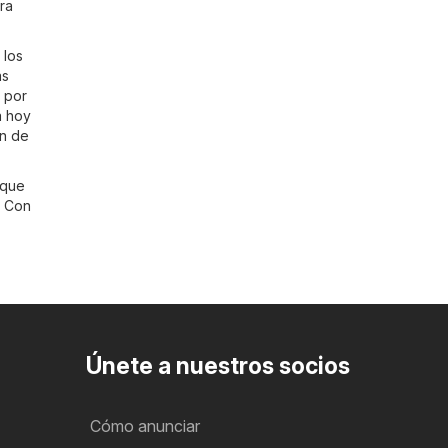
ara
 los
ás
 por
a hoy
an de
 que
. Con
Únete a nuestros socios
Cómo anunciar