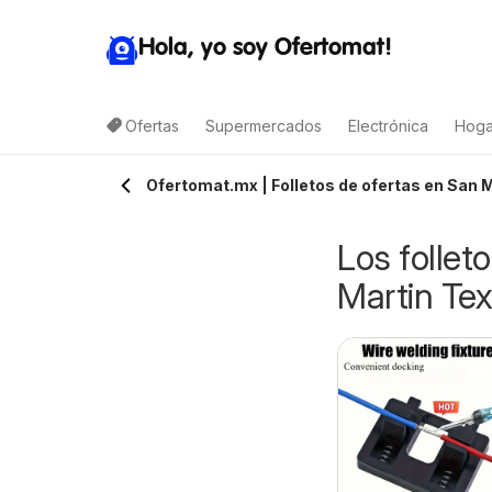
Hola, yo soy Ofertomat!
Ofertas
Supermercados
Electrónica
Hoga
Ofertomat.mx | Folletos de ofertas en San 
Los follet
Martin Te
-Mart folleto
H-E-B folleto
7/08/2026 - 10/08/2026
07/08/2026 - 13/08/2026