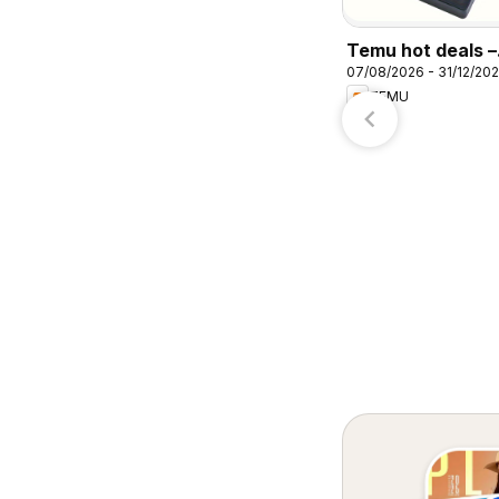
S-Mart
H-E-B
Temu hot deals –
07/08/2026 - 31/12/20
Mexico
TEMU