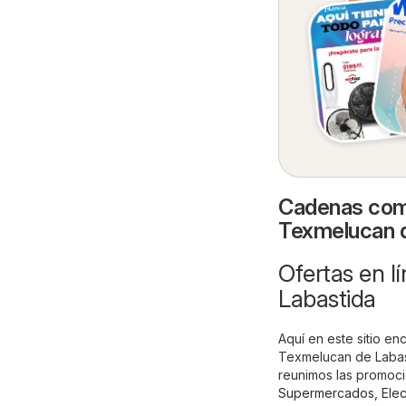
Cadenas come
Texmelucan d
Ofertas en l
Labastida
Aquí en este sitio en
Texmelucan de Labast
reunimos las promoci
Supermercados
,
Elec