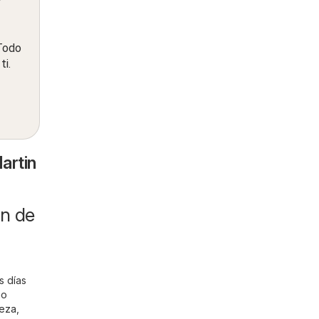
 Todo
ti.
artin
an de
s días
mo
leza
,