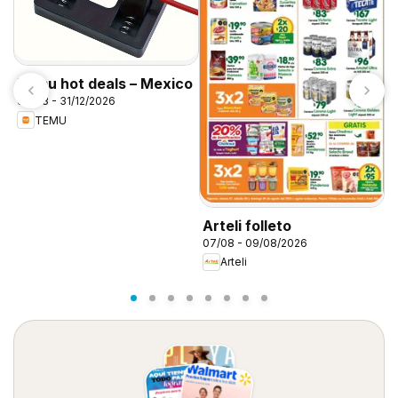
Temu hot deals – Mexico
07/08 - 31/12/2026
TEMU
Arteli folleto
S
07/08 - 09/08/2026
0
Arteli