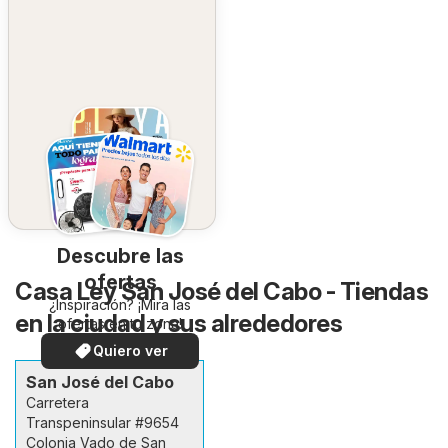
Descubre las
ofertas
Casa Ley San José del Cabo - Tiendas
¿Inspiración? ¡Mira las
en la ciudad y sus alrededores
ofertas en tu zona!
Quiero ver
San José del Cabo
Carretera
Transpeninsular #9654
Colonia Vado de San