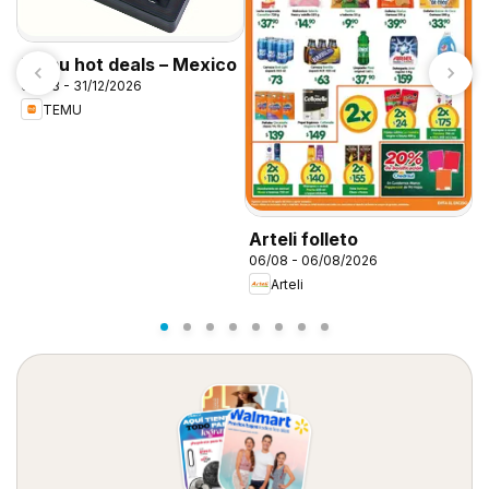
Temu hot deals – Mexico
06/08 - 31/12/2026
TEMU
S
0
Arteli folleto
06/08 - 06/08/2026
Arteli