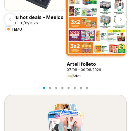
Temu hot deals – Mexico
07/08 - 31/12/2026
TEMU
Arteli folleto
S
07/08 - 09/08/2026
0
Arteli