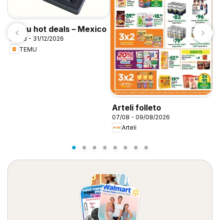
Temu hot deals – Mexico
07/08 - 31/12/2026
TEMU
Arteli folleto
S
07/08 - 09/08/2026
0
Arteli