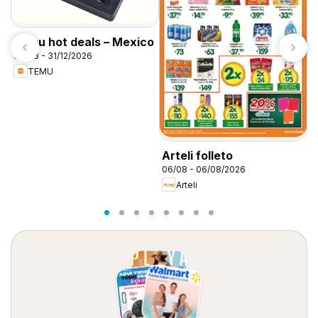
Temu hot deals – Mexico
06/08 - 31/12/2026
TEMU
S
0
Arteli folleto
06/08 - 06/08/2026
Arteli