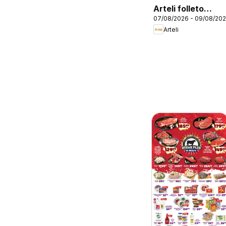
Arteli folleto
07/08/2026 - 09/08/20
Regreso a clases
Arteli