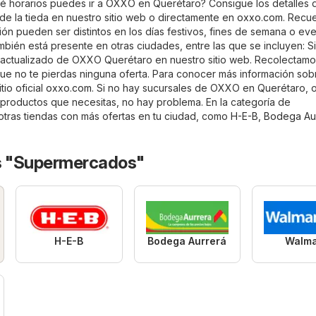
 horarios puedes ir a OXXO en Querétaro? Consigue los detalles d
 de la tieda en nuestro sitio web o directamente en
oxxo.com
. Recu
ión pueden ser distintos en los días festivos, fines de semana o ev
bién está presente en otras ciudades, entre las que se incluyen: 
o actualizado de OXXO Querétaro en nuestro sitio web. Recolectam
 que no te pierdas ninguna oferta. Para conocer más información sob
tio oficial
oxxo.com
. Si no hay sucursales de OXXO en Querétaro, o
s productos que necesitas, no hay problema. En la categoría de
tras tiendas con más ofertas en tu ciudad, como
H-E-B
,
Bodega Au
s "Supermercados"
H-E-B
Bodega Aurrerá
Walma