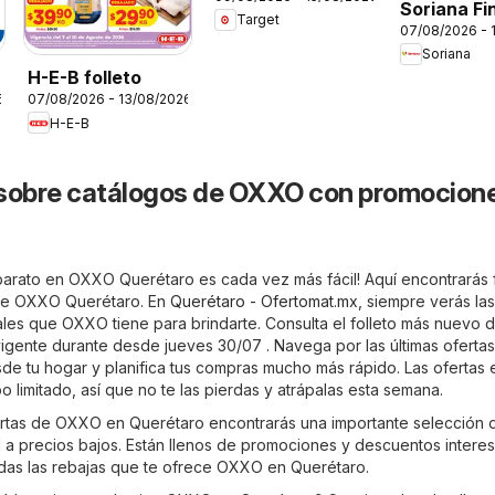
Soriana Fi
Target
07/08/2026 - 
Semana
Soriana
Mercado: 
H-E-B folleto
León
6
07/08/2026 - 13/08/2026
H-E-B
 sobre catálogos de OXXO con promocion
arato en OXXO Querétaro es cada vez más fácil! Aquí encontrarás f
 de OXXO Querétaro. En
Querétaro - Ofertomat.mx
, siempre verás las
les que OXXO tiene para brindarte. Consulta el folleto más nuevo
igente durante desde jueves 30/07 . Navega por las últimas oferta
e tu hogar y planifica tus compras mucho más rápido. Las ofertas 
o limitado, así que no te las pierdas y atrápalas esta semana.
fertas de OXXO en Querétaro encontrarás una importante selección 
 a precios bajos. Están llenos de promociones y descuentos interes
odas las rebajas que te ofrece OXXO en Querétaro.