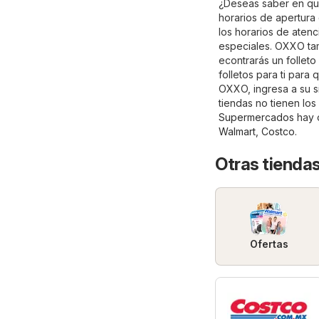
¿Deseas saber en qué
horarios de apertura
los horarios de atenc
especiales. OXXO tam
econtrarás un follet
folletos para ti para
OXXO, ingresa a su si
tiendas no tienen lo
Supermercados
hay o
Walmart
,
Costco
.
Otras tienda
Ofertas