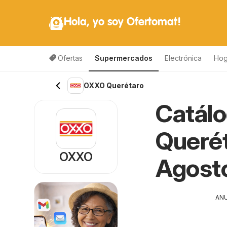
Hola, yo soy Ofertomat!
Ofertas
Supermercados
Electrónica
Hog
OXXO Querétaro
Catál
Querét
OXXO
Agost
AN