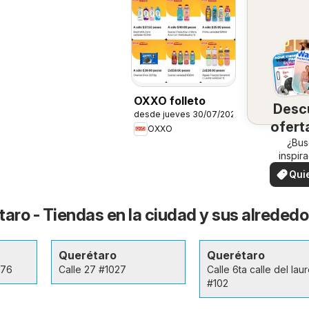
OXXO folleto
Desc
desde jueves 30/07/2026
ofert
OXXO
su 
¿Bus
inspir
¡Mira
Qui
ofertas
ver
zon
ro - Tiendas en la ciudad y sus alrededo
Querétaro
Querétaro
176
Calle 27 #1027
Calle 6ta calle del laur
#102