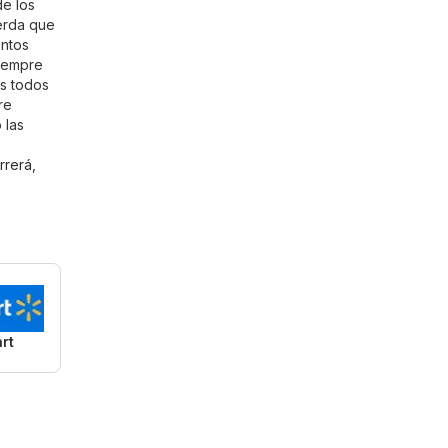
e los
erda que
entos
Siempre
os todos
re
 las
rrerá
,
rt