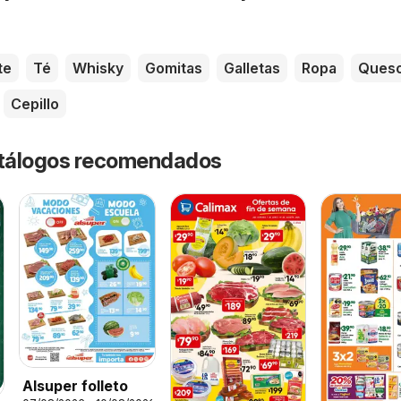
te
Té
Whisky
Gomitas
Galletas
Ropa
Ques
Cepillo
catálogos recomendados
Alsuper folleto