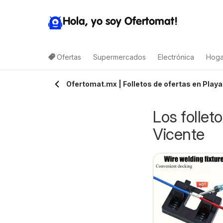
Hola, yo soy Ofertomat!
Ofertas
Supermercados
Electrónica
Hoga
Ofertomat.mx | Folletos de ofertas en Playa
Los follet
Vicente
-E-B folleto
Target folleto
7/08/2026 - 13/08/2026
09/08/2026 - 15/08/2026