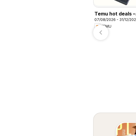
H-E-B
Target
Temu hot deals –
07/08/2026 - 31/12/20
Mexico
TEMU