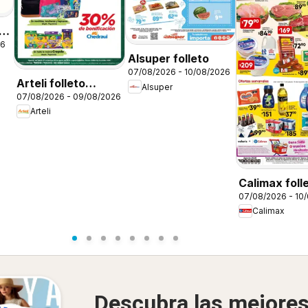
26
Alsuper folleto
07/08/2026 - 10/08/2026
Arteli folleto
Alsuper
07/08/2026 - 09/08/2026
Regreso a clases
Arteli
Calimax foll
07/08/2026 - 10
Calimax
Descubra las mejore