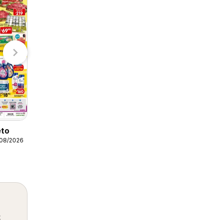
S-Mart
H-E-B
Arteli folleto
07/08/2026 - 09/08/2026
Arteli
eto
/08/2026
s