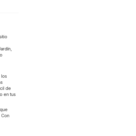
itio
ardín
,
mo
 los
ás
cil de
o en tus
 que
. Con