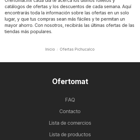
Ofertomat.mx cada día te acerca los últimos folletos y
catálogos de ofertas y los descuentos de cada semana. Aquí
encontrarás toda la información sobre las ofertas en un solo
lugar, y que tus compras sean más fáciles y te permitan un
mayor ahorro. Con nosotros, recibirás las últimas ofertas de las
tiendas más populares.
Inicio
Ofertas Pichucalco
Ofertomat
FAQ
Contacto
Lista de comercios
Lista de productos