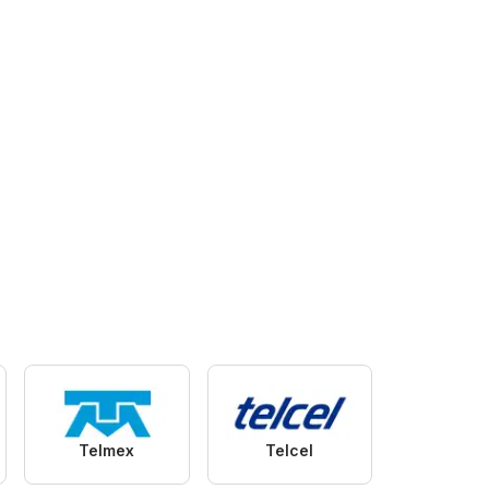
Telmex
Telcel