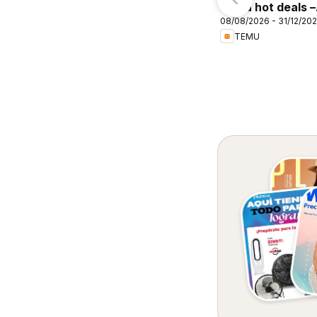
Temu hot deals –
08/08/2026 - 31/12/20
Mexico
TEMU