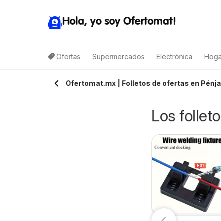
Hola, yo soy Ofertomat!
Ofertas
Supermercados
Electrónica
Hoga
Ofertomat.mx | Folletos de ofertas en Pénj
Los follet
Arteli folleto
alimax folleto
07/08/2026 - 09/08/2026
7/08/2026 - 10/08/2026
Arteli
Calimax