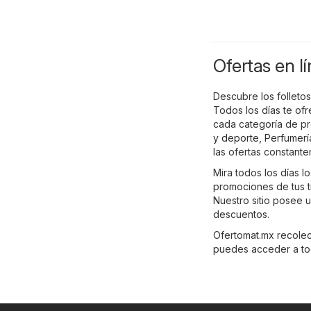
Ofertas en l
Descubre los folleto
Todos los días te of
cada categoría de p
y deporte
,
Perfumerí
las ofertas constant
Mira todos los días l
promociones de tus t
Nuestro sitio posee 
descuentos.
Ofertomat.mx recolecta
puedes acceder a tod