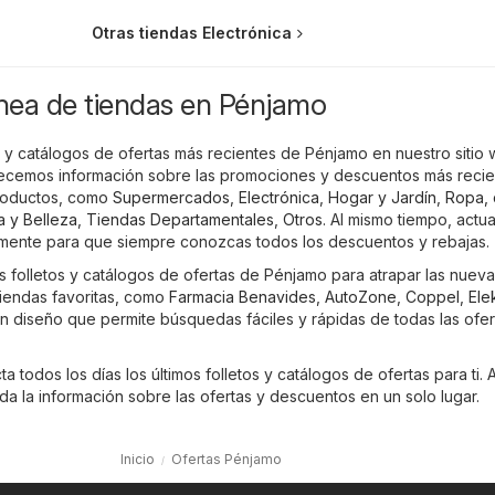
Otras tiendas Electrónica
ínea de tiendas en Pénjamo
s y catálogos de ofertas más recientes de Pénjamo en nuestro sitio 
recemos información sobre las promociones y descuentos más reci
roductos, como
Supermercados
,
Electrónica
,
Hogar y Jardín
,
Ropa, 
a y Belleza
,
Tiendas Departamentales
,
Otros
. Al mismo tiempo, actu
emente para que siempre conozcas todos los descuentos y rebajas.
os folletos y catálogos de ofertas de Pénjamo para atrapar las nuev
iendas favoritas, como
Farmacia Benavides
,
AutoZone
,
Coppel
,
Ele
un diseño que permite búsquedas fáciles y rápidas de todas las ofer
 todos los días los últimos folletos y catálogos de ofertas para ti. A
a la información sobre las ofertas y descuentos en un solo lugar.
Inicio
Ofertas Pénjamo