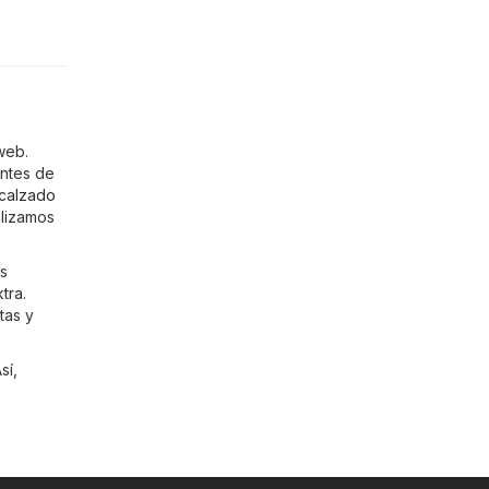
web.
entes de
calzado
alizamos
as
ktra
.
tas y
sí,