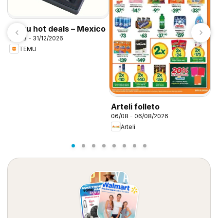
Temu hot deals – Mexico
06/08 - 31/12/2026
TEMU
S
0
Arteli folleto
06/08 - 06/08/2026
Arteli