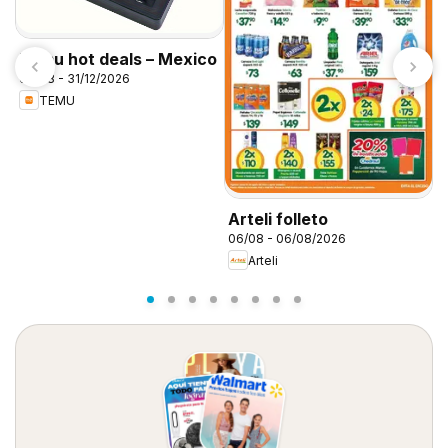
Temu hot deals – Mexico
06/08 - 31/12/2026
TEMU
S
0
Arteli folleto
06/08 - 06/08/2026
Arteli