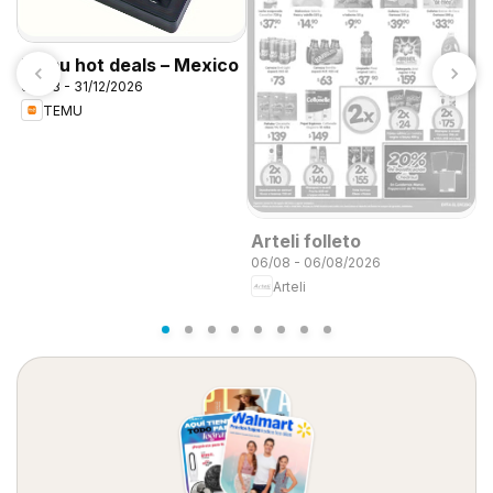
Temu hot deals – Mexico
06/08 - 31/12/2026
TEMU
S
0
Arteli folleto
06/08 - 06/08/2026
Arteli