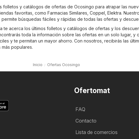
os folletos y catálogos de ofertas de Ocosingo para atrapar las nue
iendas favoritas, como
Farmacias Similares
,
Coppel
,
Elektra
. Nuestro
permite búsquedas fáciles y rápidas de todas las ofertas y descue
 te acerca los últimos folletos y catálogos de ofertas y los descue
ontrarás toda la información sobre las ofertas en un solo lugar, y 
les y te permitan un mayor ahorro. Con nosotros, recibirás las últi
s más populares.
Inicio
Ofertas Ocosingo
Ofertomat
FAQ
Contacto
Lista de comercios