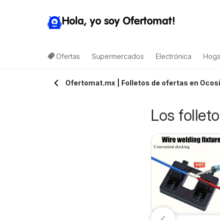
Hola, yo soy Ofertomat!
Ofertas
Supermercados
Electrónica
Hoga
Ofertomat.mx | Folletos de ofertas en Ocos
Los follet
Arteli folleto
alimax folleto
07/08/2026 - 09/08/2026
7/08/2026 - 10/08/2026
Arteli
Calimax