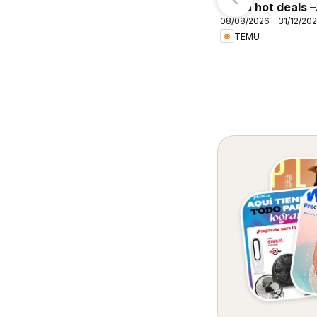
Temu hot deals –
08/08/2026 - 31/12/20
Mexico
TEMU