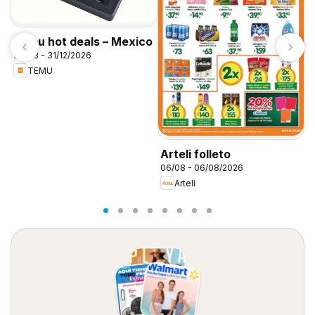
Temu hot deals – Mexico
06/08 - 31/12/2026
TEMU
S
0
Arteli folleto
06/08 - 06/08/2026
Arteli