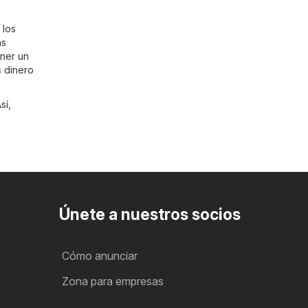
 los
ás
ener un
s dinero
sí,
Únete a nuestros socios
Cómo anunciar
Zona para empresas