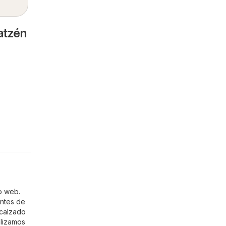
atzén
o web.
entes de
calzado
alizamos