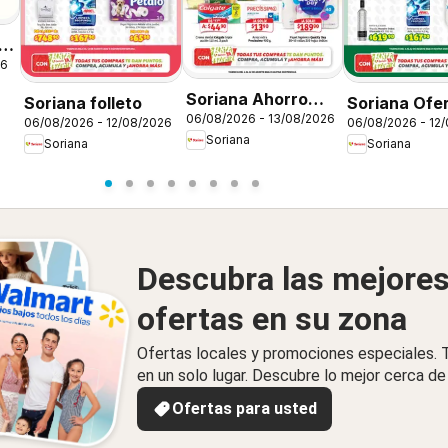
26
Soriana Ahorro
Soriana folleto
Soriana Ofer
06/08/2026 - 13/08/2026
constante y
06/08/2026 - 12/08/2026
06/08/2026 - 12
dice Sorian
Soriana
Soriana
Soriana
sonante Mercado
Nacional
Nacional
Descubra las mejore
ofertas en su zona
Ofertas locales y promociones especiales.
en un solo lugar. Descubre lo mejor cerca de 
Ofertas para usted