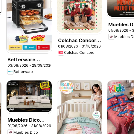
Muebles D
6
01/08/2026 - 
catálogo
Muebles D
Colchas Concord
01/08/2026 - 31/10/2026
catálogo
Colchas Concord
Colección
Betterware
Navideña
03/08/2026 - 28/08/2026
campaña 8 2026
Betterware
Muebles Dico
01/08/2026 - 31/08/2026
catálogo
Muebles Dico