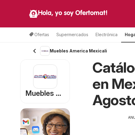
Hola, yo soy Ofertomat!
Ofertas
Supermercados
Electrónica
Hoga
Muebles America Mexicali
Catál
en Mex
Muebles America
Agost
AN