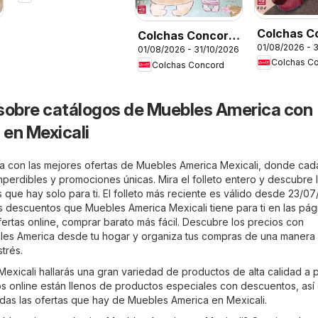
Colección
Premium
Colchas C
Colchas Concord
01/08/2026 - 
catálogo
01/08/2026 - 31/10/2026
catálogo
Colchas C
Colchas Concord
Colección I
Colección Bebé
sobre catálogos de Muebles America con
en Mexicali
a con las mejores ofertas de Muebles America Mexicali, donde cada
perdibles y promociones únicas. Mira el folleto entero y descubre 
que hay solo para ti. El folleto más reciente es válido desde 23/07
s descuentos que Muebles America Mexicali tiene para ti en las pági
fertas online, comprar barato más fácil. Descubre los precios con
es America desde tu hogar y organiza tus compras de una manera
strés.
exicali hallarás una gran variedad de productos de alta calidad a 
tos online están llenos de productos especiales con descuentos, así
odas las ofertas que hay de Muebles America en Mexicali.