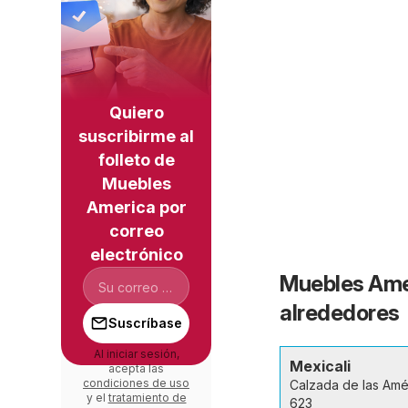
Quiero
suscribirme al
folleto de
Muebles
America por
correo
electrónico
Muebles Amer
alrededores
Suscríbase
Al iniciar sesión,
Mexicali
acepta las
condiciones de uso
Calzada de las Amé
y el
tratamiento de
623