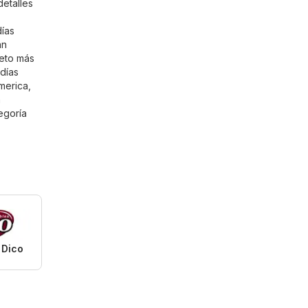
etalles
días
án
leto más
 días
merica,
n
egoría
 Dico