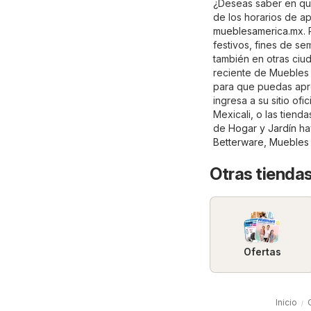
¿Deseas saber en qué
de los horarios de ap
mueblesamerica.mx
.
festivos, fines de s
también en otras ciud
reciente de Muebles A
para que puedas apr
ingresa a su sitio ofic
Mexicali, o las tiend
de
Hogar y Jardín
hay
Betterware
,
Muebles
Otras tiendas
Ofertas
Inicio