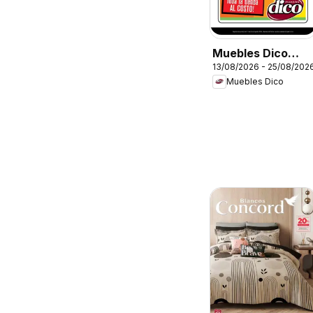
Muebles Dico
13/08/2026 - 25/08/202
catálogo Expo
Muebles Dico
Show