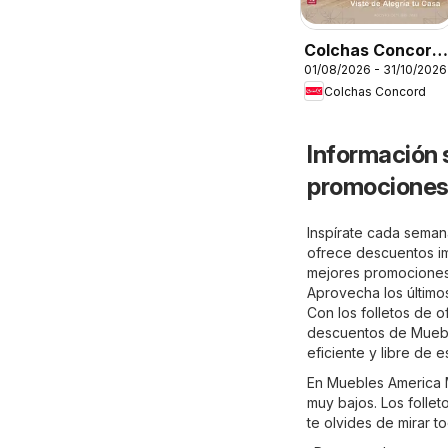
Colchas Concord
01/08/2026 - 31/10/2026
catálogo
Colchas Concord
Información 
promociones 
Inspírate cada seman
ofrece descuentos im
mejores promociones 
Aprovecha los último
Con los folletos de o
descuentos de Muebl
eficiente y libre de e
En Muebles America M
muy bajos. Los folle
te olvides de mirar t