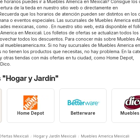
 horarios puedes ir a Muebles America en Mexicali? Consigue los d
ertura de la tieda en nuestro sitio web o directamente en
 Recuerda que los horarios de atención pueden ser distintos en los 
emana o eventos especiales. Las sucursales de Muebles America est
ades mexicanas, como . En nuestro sitio web, está disponible el fol
merica en Mexicali. Los folletos de ofertas se actualizan todos los
ovechar todos los descuentos. Para conocer más sobre Muebles A
ial
mueblesamerica.mx
. Si no hay sucursales de Muebles America e
as no tienen los productos que necesitas, no hay problema. En la cat
 otras tiendas con más ofertas en tu ciudad, como
Home Depot
,
 Dico
.
 "Hogar y Jardín"
Home Depot
Betterware
Muebles
Ofertas Mexicali
Hogar y Jardín Mexicali
Muebles America Mexicali