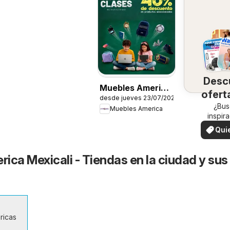
Desc
Muebles America
ofert
desde jueves 23/07/2026
catálogo
su 
¿Bus
Muebles America
inspir
¡Mira
Qui
ofertas
ver
zon
ica Mexicali - Tiendas en la ciudad y sus
ricas