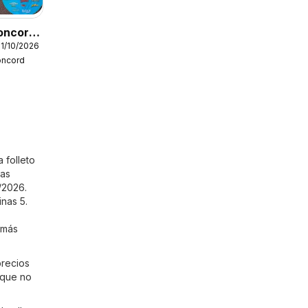
oncord
31/10/2026
oncord
nfantil
 folleto
las
/2026.
nas 5.
 más
precios
 que no