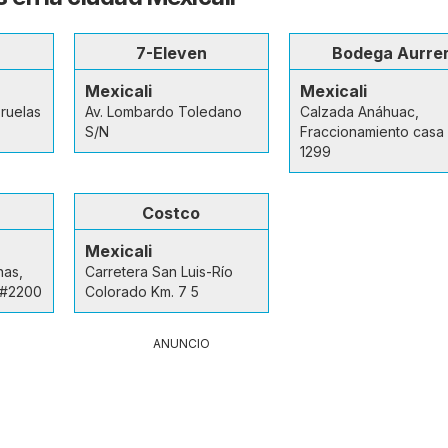
7-Eleven
Bodega Aurre
Mexicali
Mexicali
 ruelas
Av. Lombardo Toledano
Calzada Anáhuac,
S/N
Fraccionamiento casa
1299
Costco
Mexicali
nas,
Carretera San Luis-Río
r #2200
Colorado Km. 7 5
ANUNCIO