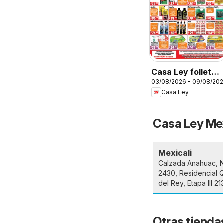
Casa Ley folleto
03/08/2026 - 09/08/20
Durango
Casa Ley
Casa Ley Mex
Mexicali
Calzada Anahuac, 
2430, Residencial Q
del Rey, Etapa III 2
Otras tiendas