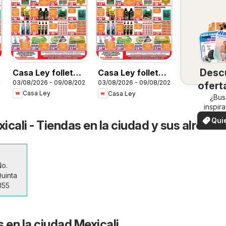
Desc
Casa Ley folleto
Casa Ley folleto
26
03/08/2026 - 09/08/2026
03/08/2026 - 09/08/2026
Sinaloa
ofert
Nogales
Casa Ley
Casa Ley
su 
¿Bus
inspir
¡Mira
Qui
icali - Tiendas en la ciudad y sus alrede
ofertas
ver
zon
No.
uinta
1355
 en la ciudad Mexicali