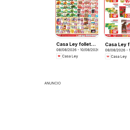
Casa Ley folleto
Casa Ley f
08/08/2026 - 10/08/2026
08/08/2026 - 
Autoservicio
Verano de
Casa Ley
Casa Ley
ahorros
ANUNCIO