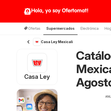
Hola, yo soy Ofertomat!
Ofertas
Supermercados
Electrónica
Hog
Casa Ley Mexicali
Catálo
Mexica
Casa Ley
Agost
AN