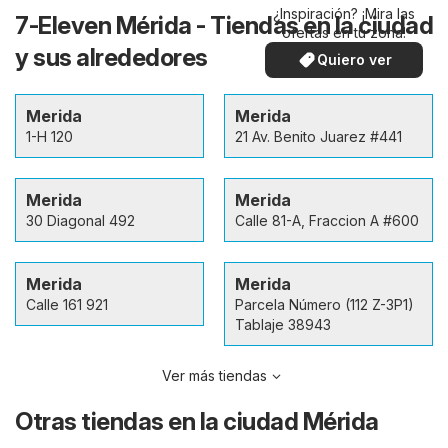
¿Inspiración? ¡Mira las
7-Eleven Mérida - Tiendas en la ciudad
ofertas en tu zona!
y sus alrededores
Quiero ver
Merida
Merida
1-H 120
21 Av. Benito Juarez #441
Merida
Merida
30 Diagonal 492
Calle 81-A, Fraccion A #600
Merida
Merida
Calle 161 921
Parcela Número (112 Z-3P1)
Tablaje 38943
Ver más tiendas
Otras tiendas en la ciudad Mérida