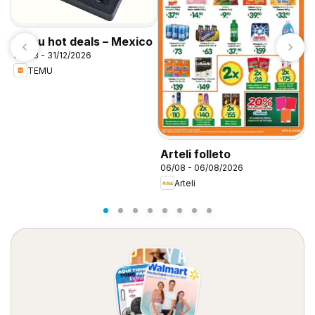
Temu hot deals – Mexico
06/08 - 31/12/2026
TEMU
S
0
Arteli folleto
06/08 - 06/08/2026
Arteli