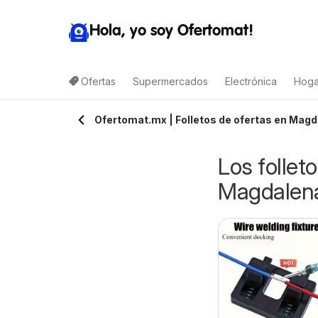
Hola, yo soy Ofertomat!
Ofertas
Supermercados
Electrónica
Hoga
Ofertomat.mx | Folletos de ofertas en Magd
Los follet
Magdalen
-E-B folleto
Target folleto
7/08/2026 - 13/08/2026
09/08/2026 - 15/08/2026