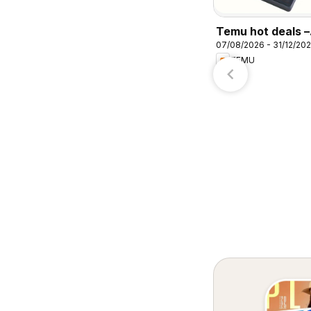
H-E-B
Target
Temu hot deals –
07/08/2026 - 31/12/20
Mexico
TEMU