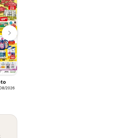
S-Mart
H-E-B
Arteli folleto
07/08/2026 - 09/08/2026
Arteli
eto
/08/2026
s