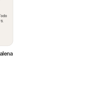
 Todo
ti.
alena