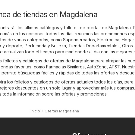
ínea de tiendas en Magdalena
contrarás los últimos catálogos y folletos de ofertas de Magdalena.
 más en tus compras, todos los días reunimos las promociones esp
ntos de varias categorías, como
Supermercados
,
Electrónica
,
Hogar
o y deporte
,
Perfumería y Belleza
,
Tiendas Departamentales
,
Otros
.
se actualizan todo el tiempo para mantenerte al día con las mejores o
os folletos y catálogos de ofertas de Magdalena para atrapar las nu
iendas favoritas, como
Farmacias Similares
,
AutoZone
,
AT&T
. Nuestr
permite búsquedas fáciles y rápidas de todas las ofertas y descue
ra los folletos y catálogos de ofertas actuales todos los días, para
ejores descuentos en un solo lugar y aprovechar más tus compras
es toda la información sobre las ofertas y promociones.
Inicio
Ofertas Magdalena