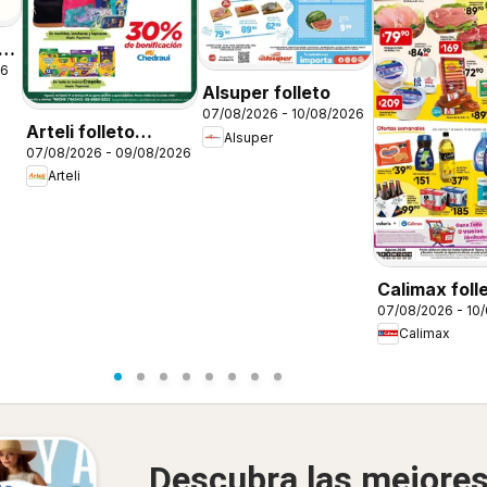
26
Alsuper folleto
07/08/2026 - 10/08/2026
Arteli folleto
Alsuper
07/08/2026 - 09/08/2026
Regreso a clases
Arteli
Calimax foll
07/08/2026 - 10
Calimax
Descubra las mejore