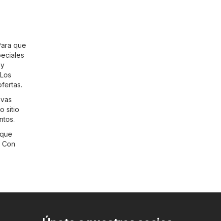
 Para que
eciales
 y
 Los
fertas.
evas
o sitio
ntos.
 que
. Con