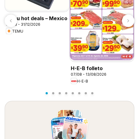
Temu hot deals – Mexico
07/08 - 31/12/2026
T
TEMU
0
H-E-B folleto
07/08 - 13/08/2026
H-E-B