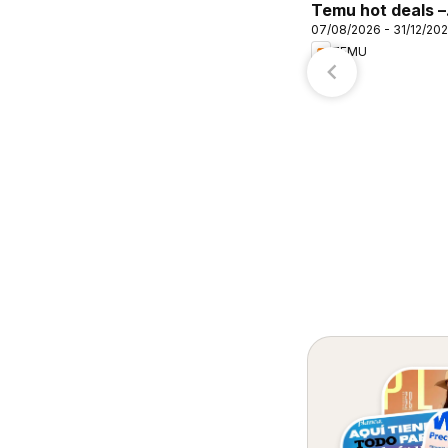
Temu hot deals –
07/08/2026 - 31/12/20
Mexico
TEMU