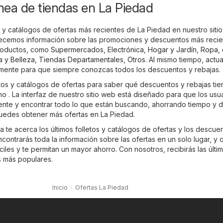
ínea de tiendas en La Piedad
 y catálogos de ofertas más recientes de La Piedad en nuestro siti
recemos información sobre las promociones y descuentos más reci
roductos, como
Supermercados
,
Electrónica
,
Hogar y Jardín
,
Ropa, 
a y Belleza
,
Tiendas Departamentales
,
Otros
. Al mismo tiempo, actu
emente para que siempre conozcas todos los descuentos y rebajas.
etos y catálogos de ofertas para saber qué descuentos y rebajas tie
mo . La interfaz de nuestro sitio web está diseñado para que los usu
ente y encontrar todo lo que están buscando, ahorrando tiempo y d
uedes obtener más ofertas en La Piedad.
 te acerca los últimos folletos y catálogos de ofertas y los descue
ontrarás toda la información sobre las ofertas en un solo lugar, y 
les y te permitan un mayor ahorro. Con nosotros, recibirás las últi
s más populares.
Inicio
Ofertas La Piedad