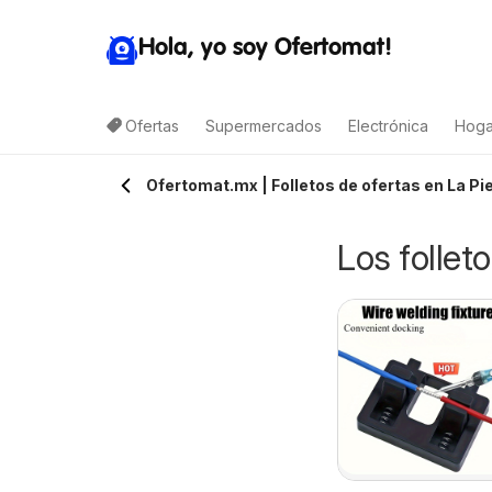
Hola, yo soy Ofertomat!
Ofertas
Supermercados
Electrónica
Hoga
Ofertomat.mx | Folletos de ofertas en La Pi
Los follet
arget folleto
Calimax folleto
9/08/2026 - 15/08/2026
07/08/2026 - 10/08/2026
Target
Ensenada
Calimax