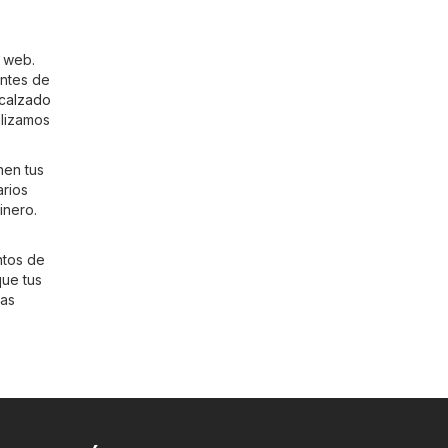
o web.
entes de
calzado
alizamos
nen tus
arios
inero.
ntos de
que tus
mas