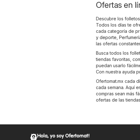
Ofertas en l
Descubre los folletos
Todos los días te of
cada categoría de p
y deporte
,
Perfumerí
las ofertas constant
Busca todos los foll
tiendas favoritas, co
puedan usarlo fácilm
Con nuestra ayuda p
Ofertomat.mx cada día
cada semana. Aquí enc
compras sean más fáci
ofertas de las tienda
Hola, yo soy Ofertomat!