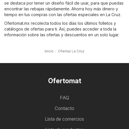
se destaca por tener un diseño fácil de usar, para que puedas
encontrar las rebajas rápidamente. Ahorra hoy más dinero y
tiempo en tus compras con las ofertas especiales en La Cruz.
Ofertomat.mx recolecta todos los días los últimos folletos y
catálogos de ofertas para ti. Así, puedes acceder a toda la
información sobre las ofertas y descuentos en un solo lugar.
Inicio
Ofertas La Cruz
Ofertomat
FAQ
Contacto
Lista de comercios