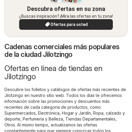
Descubra ofertas en su zona
¿Buscas inspiración? ¡Mira las ofertas en tu zona!
Ofertas para usted
Cadenas comerciales más populares
de la ciudad Jilotzingo
Ofertas en línea de tiendas en
Jilotzingo
Descubre los folletos y catálogos de ofertas más recientes de
Jilotzingo en nuestro sitio web. Todos los días te ofrecemos
información sobre las promociones y descuentos más
recientes de cada categoría de productos, como
Supermercados
,
Electrónica
,
Hogar y Jardín
,
Ropa, calzado y
deporte
,
Perfumería y Belleza
,
Tiendas Departamentales
,
Otros
. Al mismo tiempo, actualizamos las ofertas
constantemente para que siempre conozcas todos los