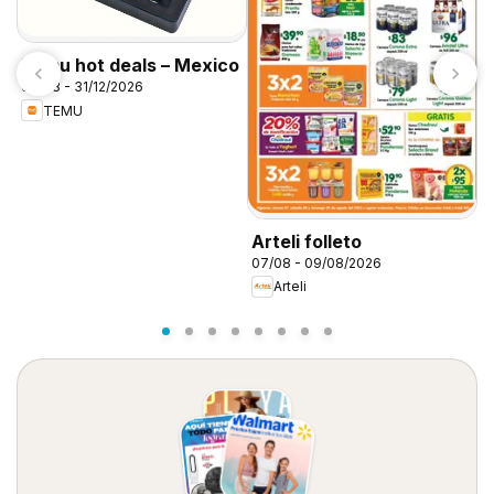
Temu hot deals – Mexico
07/08 - 31/12/2026
TEMU
Arteli folleto
S
07/08 - 09/08/2026
0
Arteli