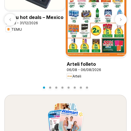
Temu hot deals – Mexico
06/08 - 31/12/2026
TEMU
S
0
Arteli folleto
06/08 - 06/08/2026
Arteli