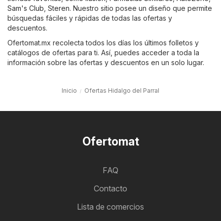
Sam's Club
,
Steren
. Nuestro sitio posee un diseño que permite
búsquedas fáciles y rápidas de todas las ofertas y
descuentos.
Ofertomat.mx recolecta todos los días los últimos folletos y
catálogos de ofertas para ti. Así, puedes acceder a toda la
información sobre las ofertas y descuentos en un solo lugar.
Inicio
Ofertas Hidalgo del Parral
Ofertomat
FAQ
Contacto
Lista de comercios