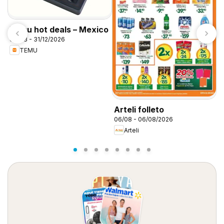
Temu hot deals – Mexico
06/08 - 31/12/2026
TEMU
S
0
Arteli folleto
06/08 - 06/08/2026
Arteli