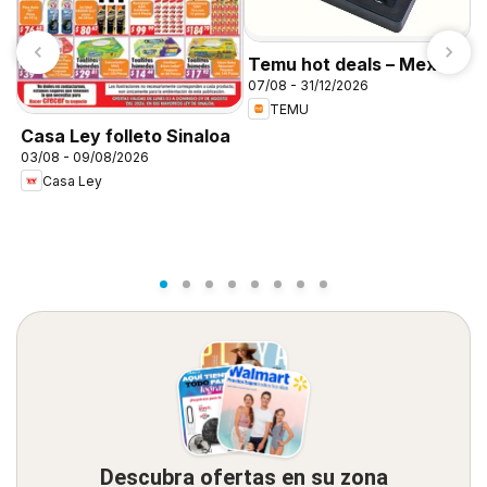
Temu hot deals – Mexico
07/08 - 31/12/2026
T
TEMU
0
Casa Ley folleto Sinaloa
03/08 - 09/08/2026
Casa Ley
Descubra ofertas en su zona