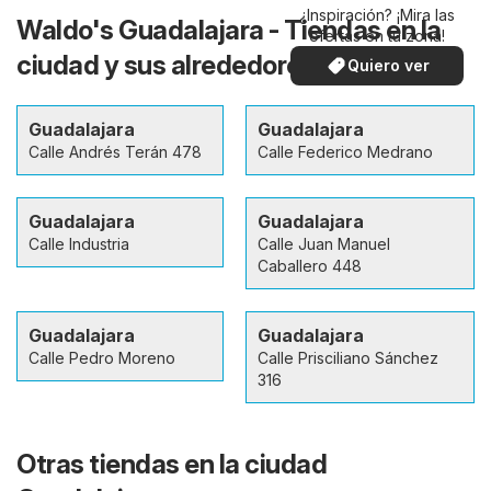
¿Inspiración? ¡Mira las
Waldo's Guadalajara - Tiendas en la
ofertas en tu zona!
ciudad y sus alrededores
Quiero ver
Guadalajara
Guadalajara
Calle Andrés Terán 478
Calle Federico Medrano
Guadalajara
Guadalajara
Calle Industria
Calle Juan Manuel
Caballero 448
Guadalajara
Guadalajara
Calle Pedro Moreno
Calle Prisciliano Sánchez
316
Otras tiendas en la ciudad