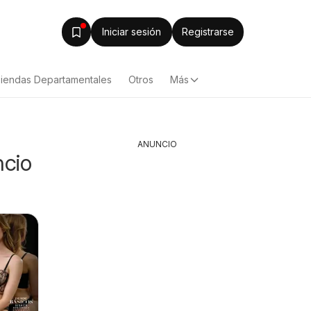
Iniciar sesión
Registrarse
iendas Departamentales
Otros
Más
ANUNCIO
ncio
Arteli folleto
Arteli fo