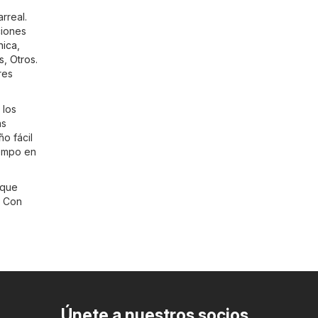
rreal.
ciones
nica
,
s
,
Otros
.
res
 los
ás
ño fácil
iempo en
 que
. Con
Únete a nuestros socios