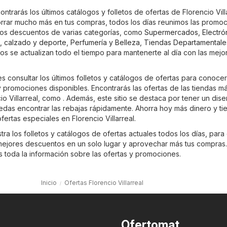
ontrarás los últimos catálogos y folletos de ofertas de Florencio Villa
rar mucho más en tus compras, todos los días reunimos las promo
imos descuentos de varias categorías, como
Supermercados
,
Electró
, calzado y deporte
,
Perfumería y Belleza
,
Tiendas Departamentale
gos se actualizan todo el tiempo para mantenerte al día con las mejo
 consultar los últimos folletos y catálogos de ofertas para conocer
promociones disponibles. Encontrarás las ofertas de las tiendas m
o Villarreal, como . Además, este sitio se destaca por tener un dise
edas encontrar las rebajas rápidamente. Ahorra hoy más dinero y t
fertas especiales en Florencio Villarreal.
ra los folletos y catálogos de ofertas actuales todos los días, para
ejores descuentos en un solo lugar y aprovechar más tus compras
es toda la información sobre las ofertas y promociones.
Inicio
Ofertas Florencio Villarreal
Ofertomat