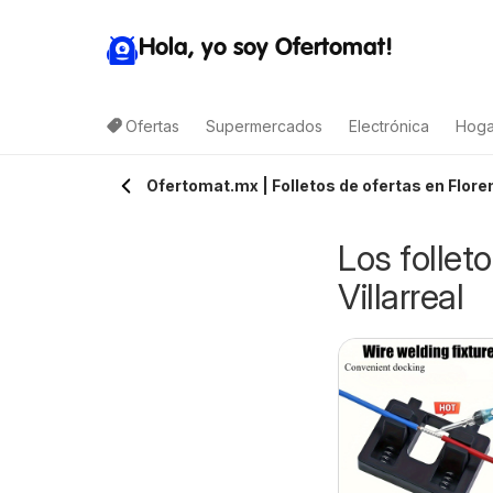
Hola, yo soy Ofertomat!
Ofertas
Supermercados
Electrónica
Hoga
Ofertomat.mx | Folletos de ofertas en Floren
Los follet
Villarreal
rteli folleto
Arteli folleto Valles