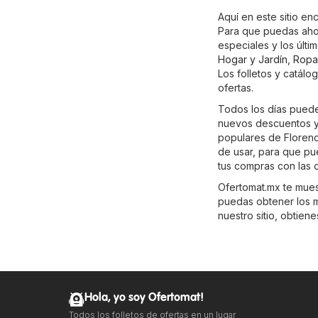
Aquí en este sitio enc
Para que puedas ahor
especiales y los últ
Hogar y Jardín
,
Ropa
Los folletos y catálo
ofertas.
Todos los días puedes
nuevos descuentos y 
populares de Florenci
de usar, para que pu
tus compras con las o
Ofertomat.mx te muest
puedas obtener los m
nuestro sitio, obtien
Hola, yo soy Ofertomat!
Todos los folletos de ofertas en un lugar