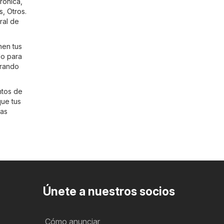
trónica
,
s
,
Otros
.
ral de
nen tus
do para
rrando
ntos de
que tus
mas
Únete a nuestros socios
Cómo anunciar