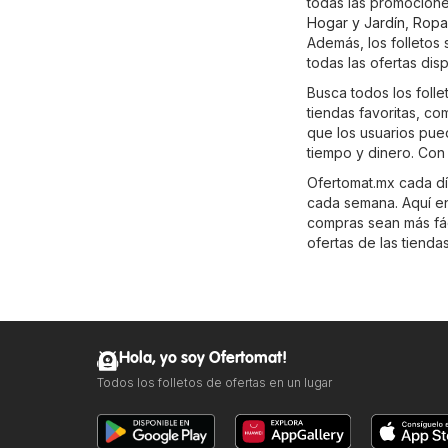
todas las promocione
Hogar y Jardín
,
Ropa
Además, los folletos
todas las ofertas dis
Busca todos los foll
tiendas favoritas, c
que los usuarios pue
tiempo y dinero. Con
Ofertomat.mx cada día
cada semana. Aquí enc
compras sean más fáci
ofertas de las tienda
Hola, yo soy Ofertomat!
Todos los folletos de ofertas en un lugar