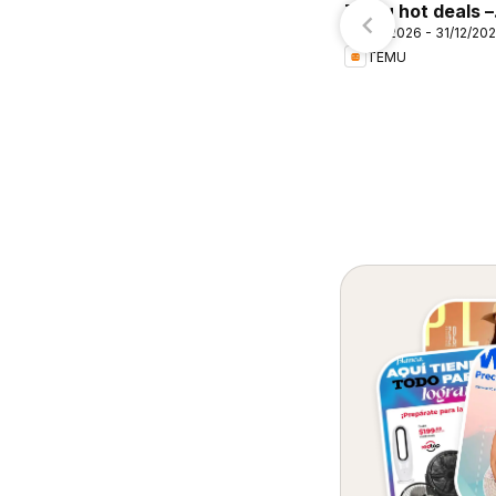
Temu hot deals –
06/08/2026 - 31/12/20
Mexico
TEMU