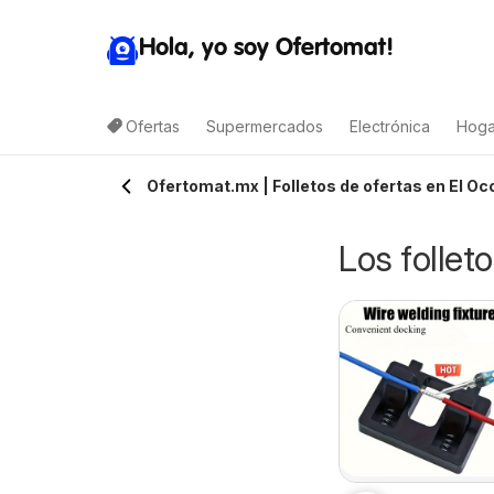
Hola, yo soy Ofertomat!
Ofertas
Supermercados
Electrónica
Hoga
Ofertomat.mx | Folletos de ofertas en El Oc
Los follet
rteli folleto
Arteli folleto Valles
6/08/2026 - 06/08/2026
06/08/2026 - 06/08/2026
uxpan
Arteli
Arteli