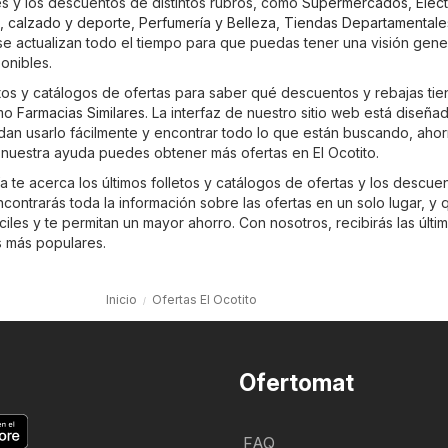
s y los descuentos de distintos rubros, como
Supermercados
,
Elec
, calzado y deporte
,
Perfumería y Belleza
,
Tiendas Departamentale
 se actualizan todo el tiempo para que puedas tener una visión gene
ponibles.
etos y catálogos de ofertas para saber qué descuentos y rebajas tie
omo
Farmacias Similares
. La interfaz de nuestro sitio web está diseña
dan usarlo fácilmente y encontrar todo lo que están buscando, aho
 nuestra ayuda puedes obtener más ofertas en El Ocotito.
 te acerca los últimos folletos y catálogos de ofertas y los descue
ontrarás toda la información sobre las ofertas en un solo lugar, y 
les y te permitan un mayor ahorro. Con nosotros, recibirás las últi
s más populares.
Inicio
Ofertas El Ocotito
Ofertomat
FAQ