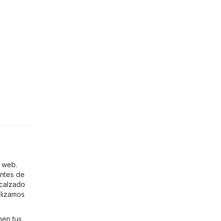
o web.
entes de
calzado
alizamos
nen tus