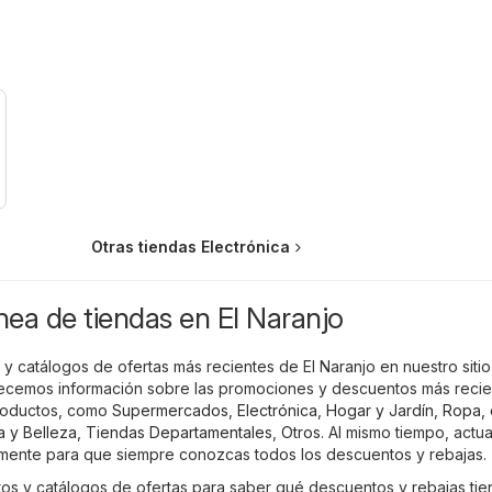
Otras tiendas Electrónica
ínea de tiendas en El Naranjo
 y catálogos de ofertas más recientes de El Naranjo en nuestro siti
recemos información sobre las promociones y descuentos más reci
roductos, como
Supermercados
,
Electrónica
,
Hogar y Jardín
,
Ropa, 
a y Belleza
,
Tiendas Departamentales
,
Otros
. Al mismo tiempo, actu
emente para que siempre conozcas todos los descuentos y rebajas.
etos y catálogos de ofertas para saber qué descuentos y rebajas tie