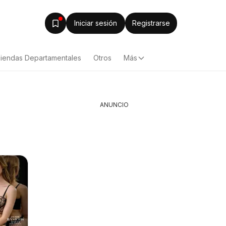
Iniciar sesión
Registrarse
iendas Departamentales
Otros
Más
ANUNCIO
Arteli folleto
Arteli fo