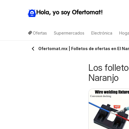
Hola, yo soy Ofertomat!
Ofertas
Supermercados
Electrónica
Hoga
Ofertomat.mx | Folletos de ofertas en El Na
Los follet
Naranjo
rteli folleto
Arteli folleto Valles