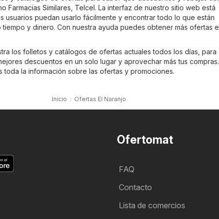
omo
Farmacias Similares
,
Telcel
. La interfaz de nuestro sitio web está
s usuarios puedan usarlo fácilmente y encontrar todo lo que están
tiempo y dinero. Con nuestra ayuda puedes obtener más ofertas e
ra los folletos y catálogos de ofertas actuales todos los días, para
ejores descuentos en un solo lugar y aprovechar más tus compras
es toda la información sobre las ofertas y promociones.
Inicio
Ofertas El Naranjo
Ofertomat
FAQ
Contacto
Lista de comercios