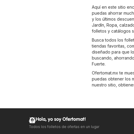
Aquí en este sitio en
puedas ahorrar mucho
y los últimos descue
Jardín
,
Ropa, calzad
folletos y catálogos 
Busca todos los foll
tiendas favoritas, c
diseñado para que lo
buscando, ahorrando 
Fuerte.
Ofertomat.mx te muest
puedas obtener los m
nuestro sitio, obtien
Hola, yo soy Ofertomat!
Todos los folletos de ofertas en un lugar