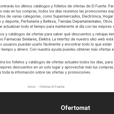
contrarás los últimos catálogos y folletos de ofertas de El Fuerte. Pa
 más en tus compras, todos los días reunimos las promociones esp
ntos de varias categorías, como
Supermercados
,
Electrónica
,
Hogar
o y deporte
,
Perfumería y Belleza
,
Tiendas Departamentales
,
Otros
.
se actualizan todo el tiempo para mantenerte al día con las mejores o
etos y catálogos de ofertas para saber qué descuentos y rebajas tie
omo
Farmacias Similares
,
Elektra
. La interfaz de nuestro sitio web está
s usuarios puedan usarlo fácilmente y encontrar todo lo que están
tiempo y dinero. Con nuestra ayuda puedes obtener más ofertas e
ra los folletos y catálogos de ofertas actuales todos los días, para
ejores descuentos en un solo lugar y aprovechar más tus compras
es toda la información sobre las ofertas y promociones.
Inicio
Ofertas El Fuerte
Ofertomat