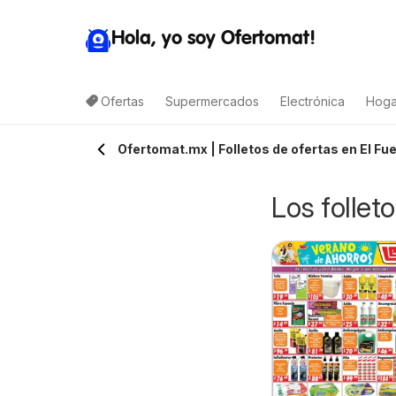
Hola, yo soy Ofertomat!
Ofertas
Supermercados
Electrónica
Hoga
Ofertomat.mx | Folletos de ofertas en El Fu
Los follet
rteli folleto
Arteli folleto Valles
7/08/2026 - 09/08/2026
07/08/2026 - 09/08/2026
uxpan
Arteli
Arteli