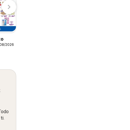
to
H-E-B folleto
/08/2026
07/08/2026 - 13/08/2026
H-E-B
s
 Todo
ti.