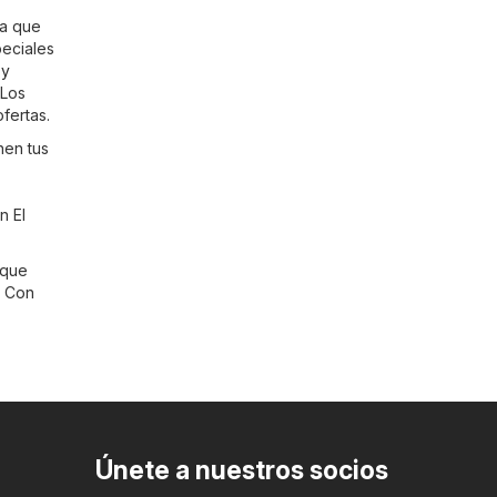
ra que
eciales
 y
 Los
fertas.
nen tus
n El
 que
. Con
Únete a nuestros socios