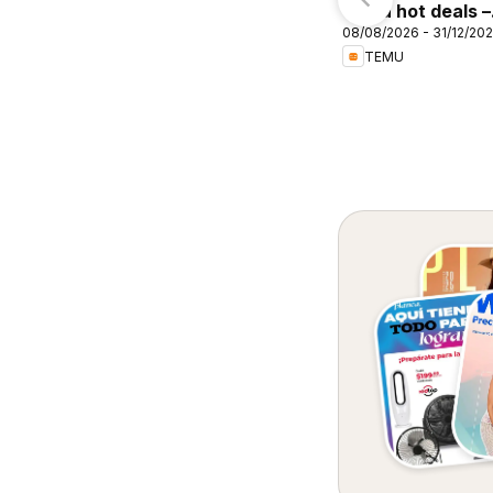
Temu hot deals –
08/08/2026 - 31/12/20
Mexico
TEMU