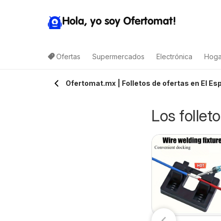
Hola, yo soy Ofertomat!
Ofertas
Supermercados
Electrónica
Hoga
Ofertomat.mx | Folletos de ofertas en El Esp
Los follet
Arteli folleto
alimax folleto
07/08/2026 - 09/08/2026
7/08/2026 - 10/08/2026
Arteli
Calimax