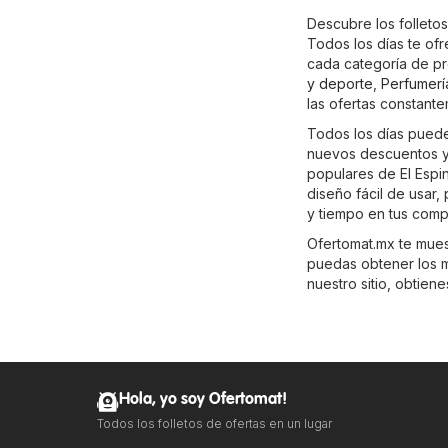
Descubre los folletos
Todos los días te of
cada categoría de p
y deporte
,
Perfumerí
las ofertas constant
Todos los días puedes
nuevos descuentos y 
populares de El Espi
diseño fácil de usar
y tiempo en tus compr
Ofertomat.mx te muest
puedas obtener los m
nuestro sitio, obtien
Hola, yo soy Ofertomat!
Todos los folletos de ofertas en un lugar