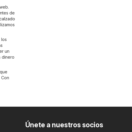
 web.
entes de
calzado
alizamos
 los
ás
er un
s dinero
 que
. Con
Únete a nuestros socios