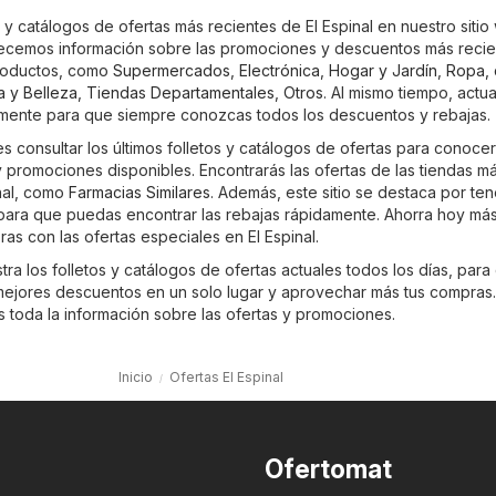
 y catálogos de ofertas más recientes de El Espinal en nuestro sitio
recemos información sobre las promociones y descuentos más reci
roductos, como
Supermercados
,
Electrónica
,
Hogar y Jardín
,
Ropa, 
a y Belleza
,
Tiendas Departamentales
,
Otros
. Al mismo tiempo, actu
emente para que siempre conozcas todos los descuentos y rebajas.
 consultar los últimos folletos y catálogos de ofertas para conocer
promociones disponibles. Encontrarás las ofertas de las tiendas m
nal, como
Farmacias Similares
. Además, este sitio se destaca por ten
, para que puedas encontrar las rebajas rápidamente. Ahorra hoy má
as con las ofertas especiales en El Espinal.
ra los folletos y catálogos de ofertas actuales todos los días, para
ejores descuentos en un solo lugar y aprovechar más tus compras
es toda la información sobre las ofertas y promociones.
Inicio
Ofertas El Espinal
Ofertomat