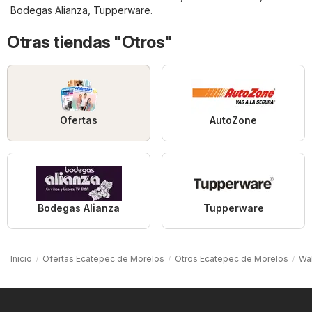
Bodegas Alianza
,
Tupperware
.
Otras tiendas "Otros"
Ofertas
AutoZone
Bodegas Alianza
Tupperware
Inicio
Ofertas Ecatepec de Morelos
Otros Ecatepec de Morelos
Wa